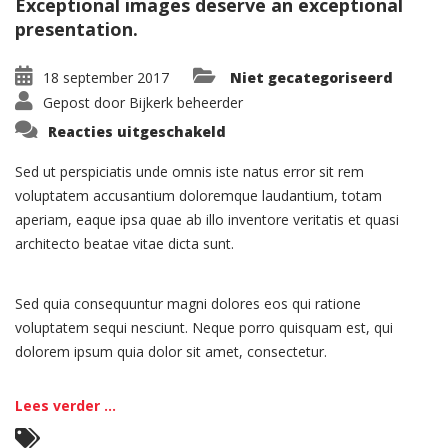
Exceptional images deserve an exceptional
presentation.
18 september 2017
Niet gecategoriseerd
Gepost door
Bijkerk beheerder
voor
Reacties uitgeschakeld
Portfolio:
Single
Project
Sed ut perspiciatis unde omnis iste natus error sit rem
–
voluptatem accusantium doloremque laudantium, totam
Split
aperiam, eaque ipsa quae ab illo inventore veritatis et quasi
architecto beatae vitae dicta sunt.
Sed quia consequuntur magni dolores eos qui ratione
voluptatem sequi nesciunt. Neque porro quisquam est, qui
dolorem ipsum quia dolor sit amet, consectetur.
Lees verder ...