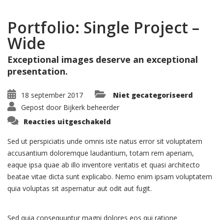
Portfolio: Single Project –
Wide
Exceptional images deserve an exceptional
presentation.
18 september 2017
Niet gecategoriseerd
Gepost door
Bijkerk beheerder
voor
Reacties uitgeschakeld
Portfolio:
Single
Project
Sed ut perspiciatis unde omnis iste natus error sit voluptatem
–
accusantium doloremque laudantium, totam rem aperiam,
Wide
eaque ipsa quae ab illo inventore veritatis et quasi architecto
beatae vitae dicta sunt explicabo. Nemo enim ipsam voluptatem
quia voluptas sit aspernatur aut odit aut fugit.
Sed quia consequuntur magni dolores eos qui ratione