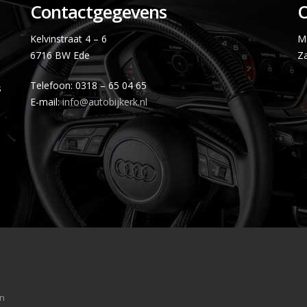
Contactgegevens
O
Kelvinstraat 4 – 6
Ma
6716 BW Ede
Za
s
Telefoon: 0318 – 65 04 65
s
E-mail:
info@autobijkerk.nl
n