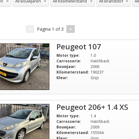
Pagina
1
of
3
Peugeot 107
Motor type:
1.0
Carrosserie:
Hatchback
Bouwjaar:
2006
Kilometerstand:
190237
Kleur:
Grijs
Peugeot 206+ 1.4 XS
Motor type:
1.4
Carrosserie:
Hatchback
Bouwjaar:
2009
Kilometerstand:
155564
Kleur:
Grijs