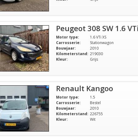
Peugeot 308 SW 1.6 VT
Motor type:
1.6 VTi XS
Carrosserie:
Stationwagon
Bouwjaar:
2010
Kilometerstand:
219030
Kleur:
Grijs
Renault Kangoo
Motor type:
1.5
Carrosserie:
Bestel
Bouwjaar:
2010
Kilometerstand:
226755
Kleur:
Wit