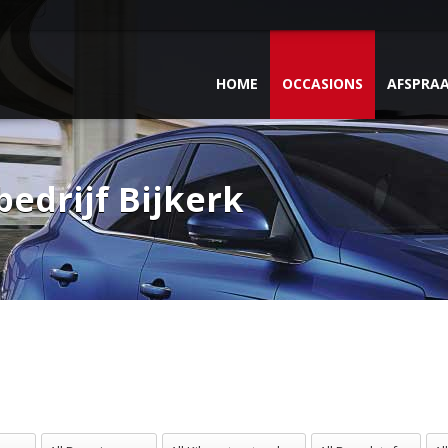
HOME
OCCASIONS
AFSPRA
edrijf Bijkerk
en
All Bouwjaren
All Kilometerstand
All Brandstof
All