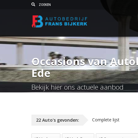
Occasions van Autob
Ede
Bekijk hier ons actuele aanbod
Complete lijst
22
Auto's
gevonden:
All Merken
All Modellen
All Carrosserie vorm