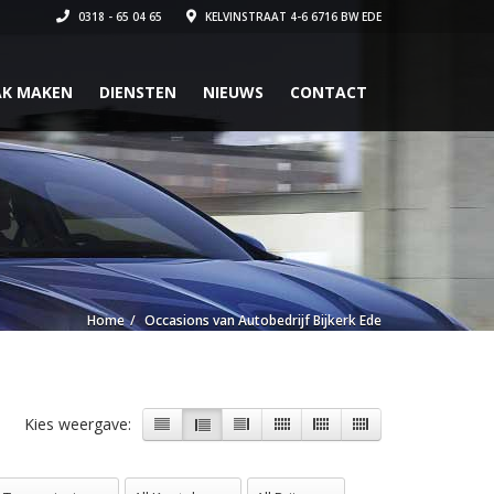
0318 - 65 04 65
KELVINSTRAAT 4-6 6716 BW EDE
AK MAKEN
DIENSTEN
NIEUWS
CONTACT
Home
Occasions van Autobedrijf Bijkerk Ede
Kies weergave:
 Transmissies
All Kenteken
All Prijzen