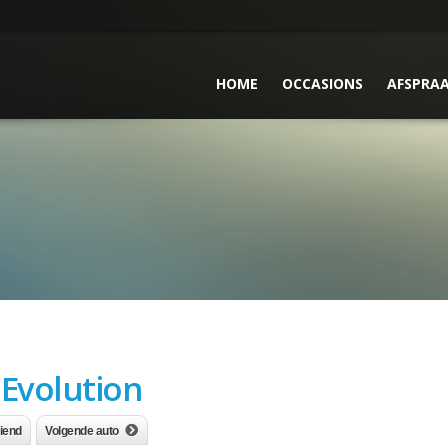
HOME
OCCASIONS
AFSPRA
 Evolution
riend
Volgende auto