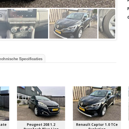
P
echnische Specificaties
e
Peugeot 208 1.2
Renault Captur 1.0 TCe