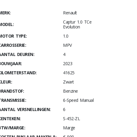
MERK:
Renault
Captur 1.0 TCe
MODEL:
Evolution
MOTOR TYPE:
1.0
CARROSSERIE:
MPV
AANTAL DEUREN:
4
BOUWJAAR:
2023
KILOMETERSTAND:
41625
KLEUR:
Zwart
BRANDSTOF:
Benzine
TRANSMISSIE:
6-Speed Manual
AANTAL VERSNELLINGEN:
6
KENTEKEN:
S-452-ZL
BTW/MARGE:
Marge
KOSTEN RIJKLAAR MAKEN *:
€ 900