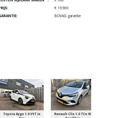
RIJS:
€ 19.900
GARANTIE:
BOVAG garantie
Toyota Aygo 1.0 VVT ix
Renault Clio 1.0 TCe 90
Toyota - R