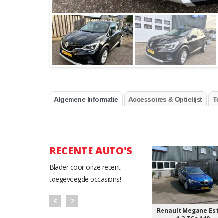
Algemene Informatie
Accessoires & Optielijst
T
RECENTE AUTO'S
Blader door onze recent
toegevoegde occasions!
. 2.0 CDTI
Renault Grand Scenic 1.2
Renault Megane Estat