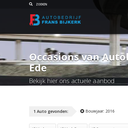
Occasions van Autob
Ede
Bekijk hier ons actuele aanbod
Bouwjaar:
2016
1
Auto
gevonden:
All Merken
All Modellen
All Carrosserie vorm