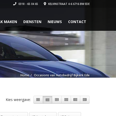
0318 - 65 04 65
KELVINSTRAAT 4-6 6716 BW EDE
AK MAKEN
DIENSTEN
NIEUWS
CONTACT
Home
Occasions van Autobedrijf Bijkerk Ede
Kies weergave:
 Transmissies
All Kenteken
All Prijzen