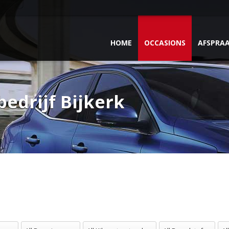
HOME
OCCASIONS
AFSPRA
edrijf Bijkerk
en
All Bouwjaren
All Kilometerstand
All Brandstof
All