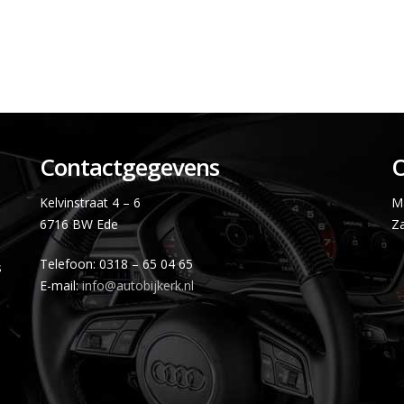
Contactgegevens
O
Kelvinstraat 4 – 6
Ma
6716 BW Ede
Za
s
Telefoon: 0318 – 65 04 65
s
E-mail:
info@autobijkerk.nl