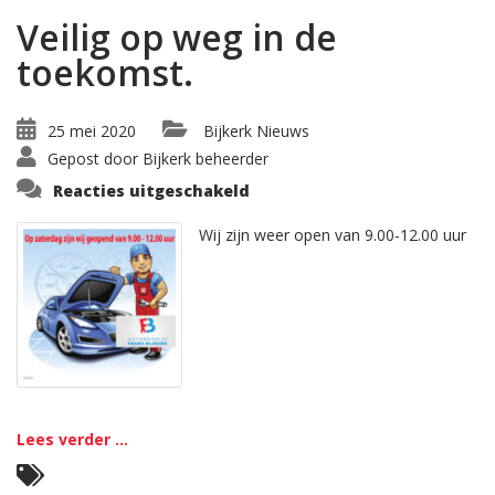
Veilig op weg in de
toekomst.
25 mei 2020
Bijkerk Nieuws
Gepost door
Bijkerk beheerder
voor
Reacties uitgeschakeld
Veilig
op
weg
Wij zijn weer open van 9.00-12.00 uur
in
de
toekomst.
Lees verder ...