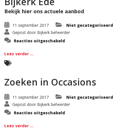
Bijkerk Ede
Bekijk hier ons actuele aanbod
11 september 2017
Niet gecategoriseerd
Gepost door
Bijkerk beheerder
voor
Reacties uitgeschakeld
Occasions
van
Autobedrijf
Lees verder ...
Bijkerk
Ede
Zoeken in Occasions
11 september 2017
Niet gecategoriseerd
Gepost door
Bijkerk beheerder
voor
Reacties uitgeschakeld
Zoeken
in
Occasions
Lees verder ...