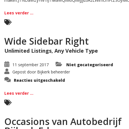
maken.JTNDaWZyYW1lJTIwaWQlM0QlMjJjd3AzLWlmcmFtZSUyMi
Lees verder ...
Wide Sidebar Right
Unlimited Listings, Any Vehicle Type
11 september 2017
Niet gecategoriseerd
Gepost door
Bijkerk beheerder
voor
Reacties uitgeschakeld
Wide
Sidebar
Right
Lees verder ...
Occasions van Autobedrijf