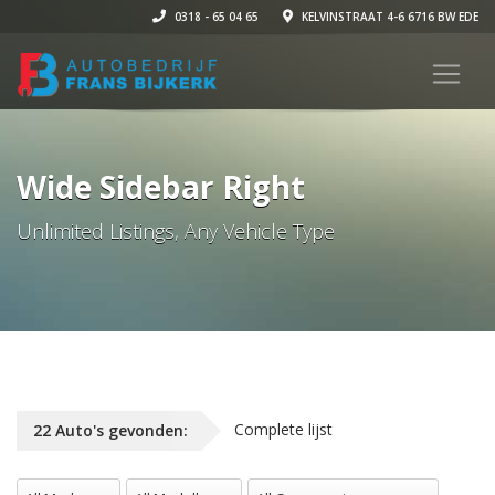
0318 - 65 04 65
KELVINSTRAAT 4-6 6716 BW EDE
Wide Sidebar Right
Unlimited Listings, Any Vehicle Type
Complete lijst
22
Auto's
gevonden:
All Merken
All Modellen
All Carrosserie vormen