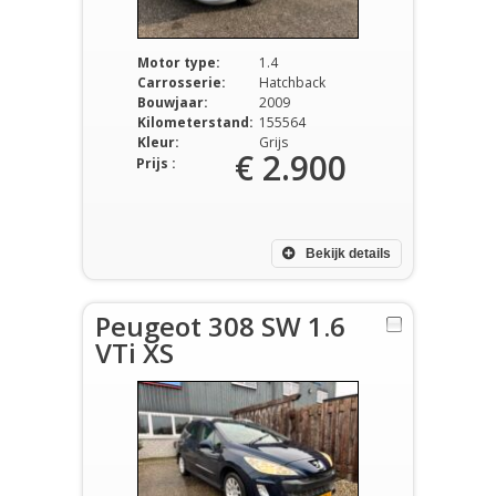
Motor type:
1.4
Carrosserie:
Hatchback
Bouwjaar:
2009
Kilometerstand:
155564
Kleur:
Grijs
€ 2.900
Prijs :
Bekijk details
Peugeot 308 SW 1.6
VTi XS