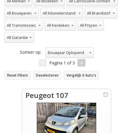
All Bouwjaren
All Kilometerstand
All Brandstof
All Transmissies
All Kenteken
All Prijzen
All Garantie
Sorteer op:
Bouwjaar Oplopend
Pagina
1
of
3
Reset Filters
Deselecteren
Vergelijk
0
Auto's
Peugeot 107