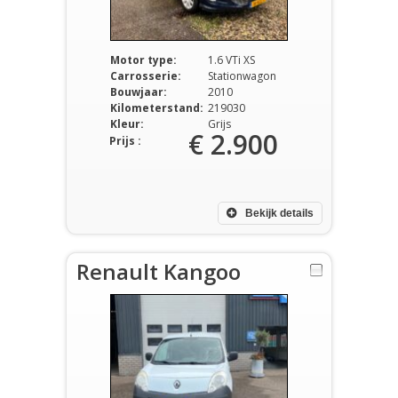
Motor type:
1.6 VTi XS
Carrosserie:
Stationwagon
Bouwjaar:
2010
Kilometerstand:
219030
Kleur:
Grijs
€ 2.900
Prijs :
Bekijk details
Renault Kangoo