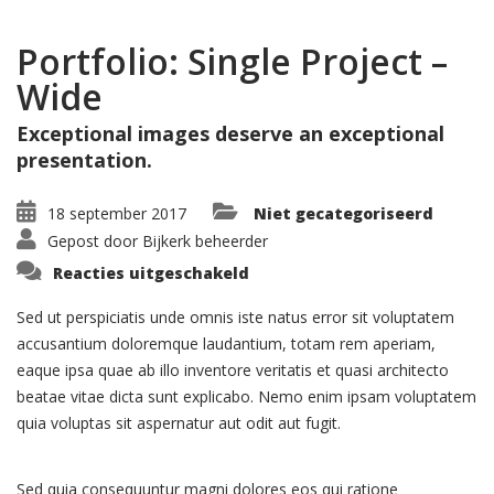
Portfolio: Single Project –
Wide
Exceptional images deserve an exceptional
presentation.
18 september 2017
Niet gecategoriseerd
Gepost door
Bijkerk beheerder
voor
Reacties uitgeschakeld
Portfolio:
Single
Project
Sed ut perspiciatis unde omnis iste natus error sit voluptatem
–
accusantium doloremque laudantium, totam rem aperiam,
Wide
eaque ipsa quae ab illo inventore veritatis et quasi architecto
beatae vitae dicta sunt explicabo. Nemo enim ipsam voluptatem
quia voluptas sit aspernatur aut odit aut fugit.
Sed quia consequuntur magni dolores eos qui ratione