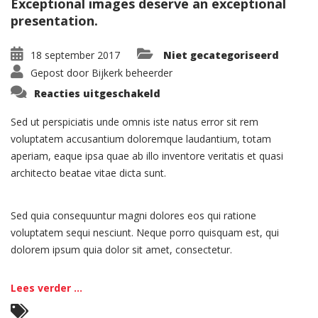
Exceptional images deserve an exceptional
presentation.
18 september 2017
Niet gecategoriseerd
Gepost door
Bijkerk beheerder
voor
Reacties uitgeschakeld
Portfolio:
Single
Project
Sed ut perspiciatis unde omnis iste natus error sit rem
–
voluptatem accusantium doloremque laudantium, totam
Split
aperiam, eaque ipsa quae ab illo inventore veritatis et quasi
architecto beatae vitae dicta sunt.
Sed quia consequuntur magni dolores eos qui ratione
voluptatem sequi nesciunt. Neque porro quisquam est, qui
dolorem ipsum quia dolor sit amet, consectetur.
Lees verder ...