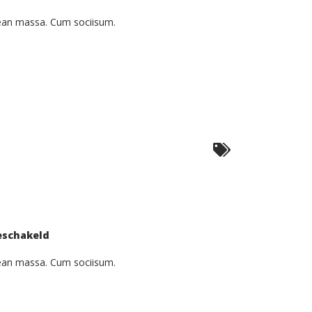
Curabitur
Malesiada
Eti
nean massa. Cum sociisum.
voor
eschakeld
Proin
Sodales
Quam
nean massa. Cum sociisum.