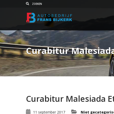
Curabitur Malesiada
Curabitur Malesiada Et
11 september 2017
Niet gecategoris