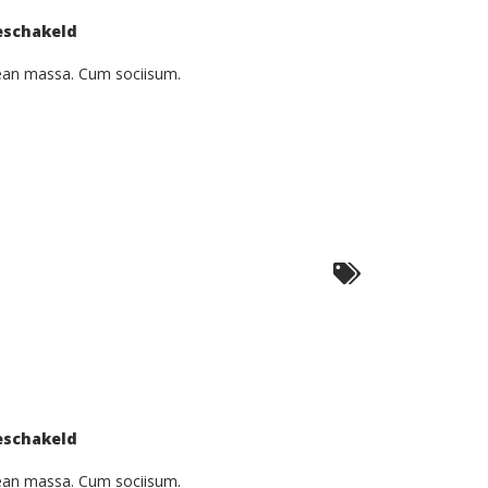
voor
eschakeld
Tristique
Senectus
nean massa. Cum sociisum.
voor
eschakeld
Nam
Viverra
Euismod
nean massa. Cum sociisum.