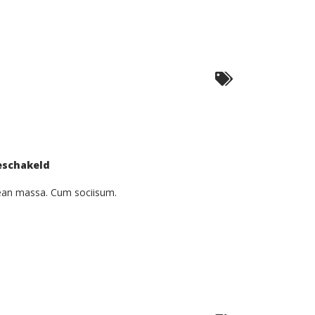
voor
eschakeld
Pellentesque
Hant
Morbi
nean massa. Cum sociisum.