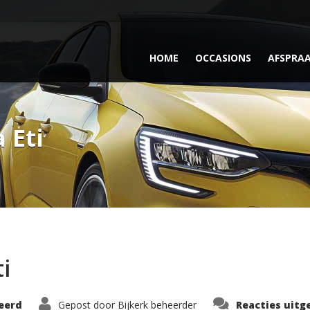
HOME
OCCASIONS
AFSPRA
 Eti
i
eerd
Gepost door
Bijkerk beheerder
Reacties uitg