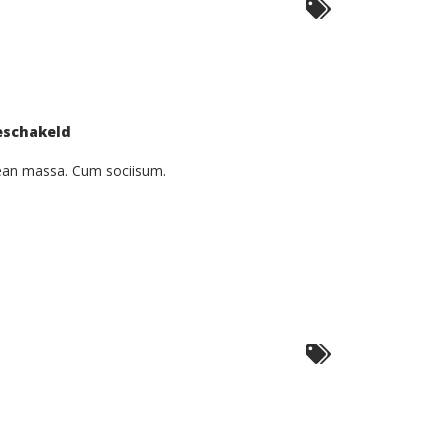
voor
eschakeld
Aenean
Fermentum
nean massa. Cum sociisum.