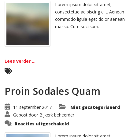
Eti
Lorem ipsum dolor sit amet,
consectetue adipiscing elit. Aenean
commodo ligula eget dolor aenean
massa. Cum sociisum.
Lees verder ...
Proin Sodales Quam
11 september 2017
Niet gecategoriseerd
Gepost door
Bijkerk beheerder
voor
Reacties uitgeschakeld
Proin
Sodales
Quam
Lorem ipsum dolor sit amet,