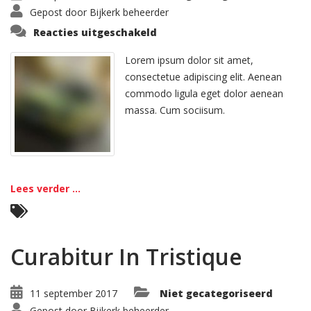
Gepost door
Bijkerk beheerder
voor
Reacties uitgeschakeld
Vivamus
Semper
Euisi
Lorem ipsum dolor sit amet,
consectetue adipiscing elit. Aenean
commodo ligula eget dolor aenean
massa. Cum sociisum.
Lees verder ...
Curabitur In Tristique
11 september 2017
Niet gecategoriseerd
Gepost door
Bijkerk beheerder