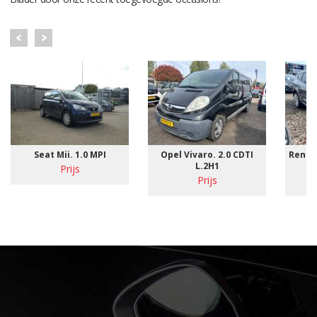
Seat Mii. 1.0 MPI
Opel Vivaro. 2.0 CDTI
Renaul
L.2H1
Prijs
Prijs