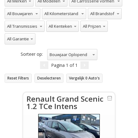
All Bouwjaren
All Kilometerstand
All Brandstof
All Transmissies
All Kenteken
All Prijzen
All Garantie
Sorteer op:
Bouwjaar Oplopend
Pagina
1
of
1
Reset Filters
Deselecteren
Vergelijk
0
Auto's
Renault Grand Scenic
1.2 TCe Intens