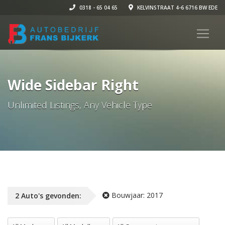
0318 - 65 04 65
KELVINSTRAAT 4-6 6716 BW EDE
Wide Sidebar Right
Unlimited Listings, Any Vehicle Type
Bouwjaar:
2017
2
Auto's
gevonden:
All Merken
All Modellen
All Carrosserie vormen