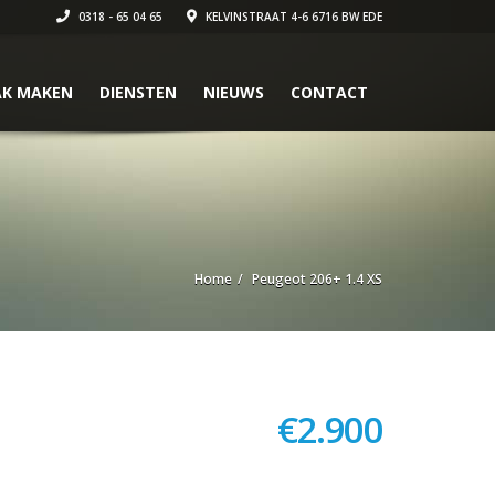
0318 - 65 04 65
KELVINSTRAAT 4-6 6716 BW EDE
AK MAKEN
DIENSTEN
NIEUWS
CONTACT
Home
Peugeot 206+ 1.4 XS
€
2.900